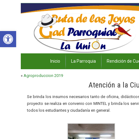
Abrir barra de herramientas
Inicio
La Parroquia
Rendición de Cu
«
Agroproduccion 2019
Atención a la Ci
Se brinda los insumos necesarios tanto de oficina, didácticos 
proyecto se realiza en convenio con MINTEL y brinda los servi
todos los estudiantes y ciudadanía en general.